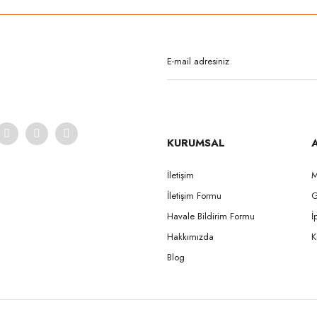
Bu ürüne ilk yorumu siz yapın!
Yorum Yaz
KURUMSAL
İletişim
M
İletişim Formu
G
Havale Bildirim Formu
İ
Hakkımızda
K
Blog