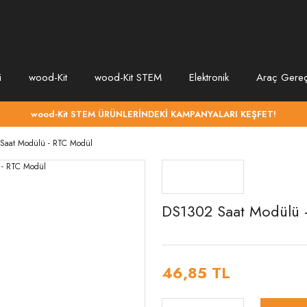
i
wood-Kit
wood-Kit STEM
Elektronik
Araç Gereç
wood-Kit STEM ÜRÜNLERİNDEKİ KAMPANYALARI KEŞFET!
Saat Modülü - RTC Modül
DS1302 Saat Modülü 
46,85 TL