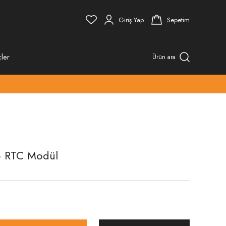
Giriş Yap
Sepetim
ler
Ürün ara
- RTC Modül