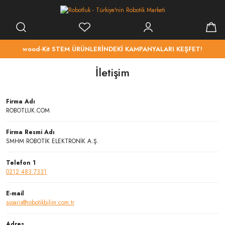
wood-Kit STEM ÜRÜNLERİNDEKİ KAMPANYALARI KEŞFET!
İletişim
Firma Adı
ROBOTLUK.COM
Firma Resmi Adı
SMHM ROBOTİK ELEKTRONİK A.Ş.
Telefon 1
0212 483 7331
E-mail
siparis@robotikbilim.com.tr
Adres