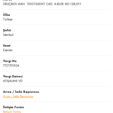
ORUÇREİS MAH. TEKSTİLKENT CAD. A-BLOK NO:12B/011
Ülke
Türkiye
Şehir
İstanbul
Semt
Esenler
Vergi No
7721701834
Vergi Dairesi
ATIŞALANI VD
Arıza / İade Başvurusu
Arıza / İade Başvurusu
İletişim Formu
İletişim Formu