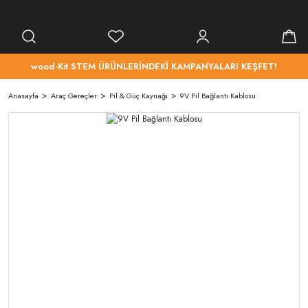
wood-Kit STEM ÜRÜNLERİNDEKİ KAMPANYALARI KEŞFET!
Anasayfa
Araç Gereçler
Pil & Güç Kaynağı
9V Pil Bağlantı Kablosu